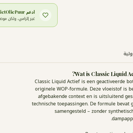
ادعم Stichting WietOliePuur
غير إلزامي، ولكن موصى به ب
ولية
Wat is Classic Liquid 
Classic Liquid Actief is een geactiveerde b
originele WOP-formule. Deze vloeistof is 
afgebakende context en is uitsluitend ge
technische toepassingen. De formule bevat g
samengesteld – zonder synthetisch
dampappa