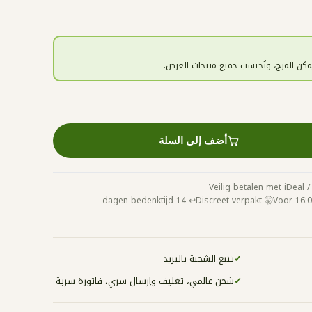
 يمكن المزج، وتُحتسب جميع منتجات العرض.
أضف إلى السلة
↩️ 14 dagen bedenktijd
🤫 Discreet verpakt
✓
تتبع الشحنة بالبريد
✓
شحن عالمي، تغليف وإرسال سري، فاتورة سرية