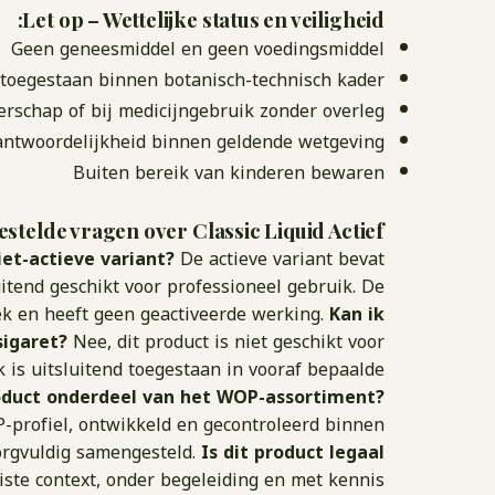
Let op – Wettelijke status en veiligheid:
Geen geneesmiddel en geen voedingsmiddel
 toegestaan binnen botanisch-technisch kader
rschap of bij medicijngebruik zonder overleg
rantwoordelijkheid binnen geldende wetgeving
Buiten bereik van kinderen bewaren
estelde vragen over Classic Liquid Actief
iet-actieve variant?
De actieve variant bevat
tend geschikt voor professioneel gebruik. De
iek en heeft geen geactiveerde werking.
Kan ik
sigaret?
Nee, dit product is niet geschikt voor
 is uitsluitend toegestaan in vooraf bepaalde
oduct onderdeel van het WOP-assortiment?
-profiel, ontwikkeld en gecontroleerd binnen
zorgvuldig samengesteld.
Is dit product legaal
iste context, onder begeleiding en met kennis