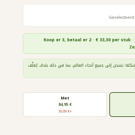
Geselecteerd:
Koop er 3, betaal er 2
·
€ 33,30
per stuk
·
كلة: نشحن إلى جميع أنحاء العالم، بما في ذلك بلدك. يُغلَّف
Met
€ 84,95
+€ 35,00