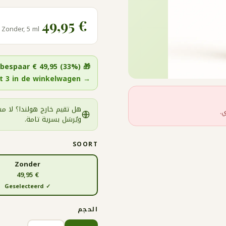
€ 49,95
 Zonder, 5 ml
bespaar € 49,95 (33%)
🎁
→ Zet 3 in de winkelwagen
هل تقيم خارج هولندا؟ لا مش
.
ويُرسَل بسرية تامة.
SOORT
Zonder
€ 49,95
✓ Geselecteerd
الحجم