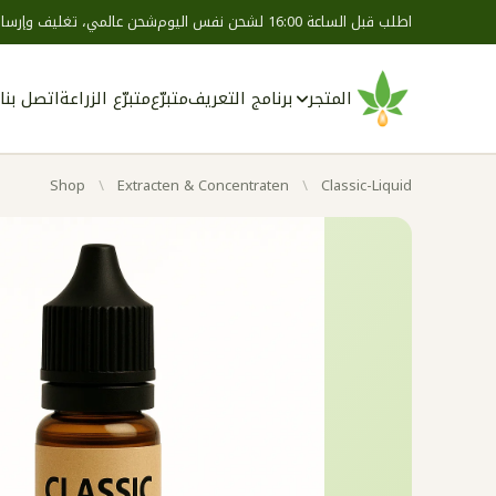
اطلب قبل الساعة 16:00 لشحن نفس اليوم
شحن عالمي، تغليف وإرسال
المتجر
برنامج التعريف
متبرّع
متبرّع الزراعة
اتصل بنا
Shop
/
Extracten & Concentraten
/
Classic-Liquid