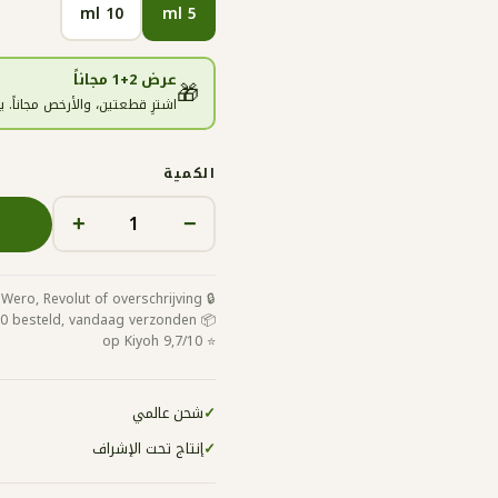
10 ml
5 ml
عرض 2+1 مجاناً
🎁
اشترِ قطعتين، والأرخص مجاناً.
الكمية
+
−
🔒 Veilig betalen met iDeal / Wero, Revolut of overschrijving
📦 Voor 16:00 besteld, vandaag verzonden
⭐ 9,7/10 op Kiyoh
✓
شحن عالمي
✓
إنتاج تحت الإشراف