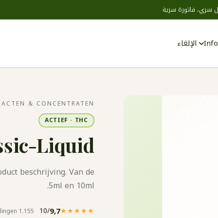
 سري، فاتورة سرية
Info
الإلغاء
Zoeken
RACTEN & CONCENTRATEN
ACTIEF · THC
ssic-Liquid
oduct beschrijving. Van de
5ml en 10ml.
/10
9,7
★★★★★
1.155 beoordelingen