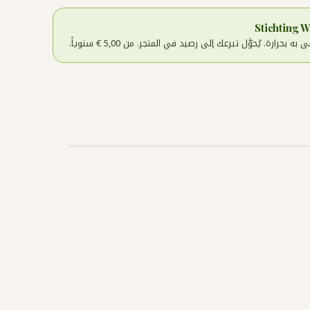
حرارة. يُحوَّل تبرعك إلى رصيد في المتجر. من 5,00 € سنوياً.