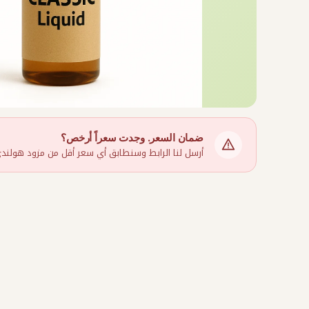
ضمان السعر. وجدت سعراً أرخص؟
أرسل لنا الرابط وسنطابق أي سعر أقل من مزود هولندي