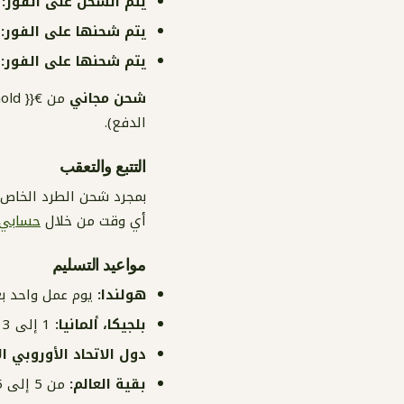
يتم الشحن على الفور:
يتم شحنها على الفور: 
يتم شحنها على الفور:
شحن مجاني
الدفع).
التتبع والتعقب
بمجرد شحن الطرد الخاص ب
أي وقت من خلال
حسابي
مواعيد التسليم
هولندا:
يوم عمل واحد ب
بلجيكا، ألمانيا:
1 إلى 3 أيام عمل
دول الاتحاد الأوروبي ال
بقية العالم:
من 5 إلى 15 يوم عمل (قد يستغرق وقتًا أطول بسبب الجمارك)