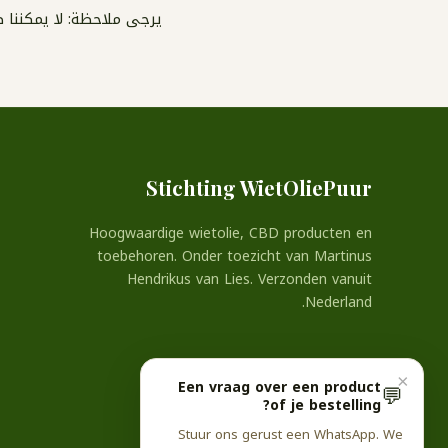
يرجى ملاحظة: لا يمكننا 
Stichting WietOliePuur
Hoogwaardige wietolie, CBD producten en
toebehoren. Onder toezicht van Martinus
Hendrikus van Lies. Verzonden vanuit
Nederland.
×
Een vraag over een product
💬
of je bestelling?
Stuur ons gerust een WhatsApp. We