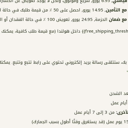
 قياسي
, 6.95 يورو, سريع وموثوق، ولكن لا يوجد تعويض عن الخسارة أو الضرر.
مع التأمين
, 14.95 يورو, احصل على 50 ٪ من قيمة طلبك في حالة الخسارة أو التلف.
 مع ضمان
الحزمة, 24.95 يورو, تعويض 100 ٪ في حالة الفقدان أو التلف.
من €{{ free_shipping_threshold}} داخل هولندا (مع قيمة طلب كافية
ك، ستتلقى رسالة بريد إلكتروني تحتوي على رابط تتبع وتتبع. يمكنك
.
عد الشحن
أخرى:
من 3 إلى 7 أيام عمل