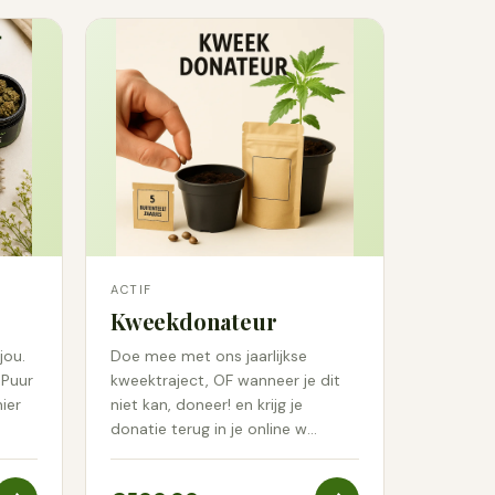
ACTIF
Kweekdonateur
jou.
Doe mee met ons jaarlijkse
ePuur
kweektraject, OF wanneer je dit
ier
niet kan, doneer! en krijg je
donatie terug in je online w…