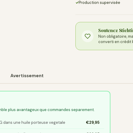
✓
Production supervisée
Soutenez Sticht
Non obligatoire, 
converti en crédit 
Avertissement
emble plus avantageux que commandes separement.
G dans une huile porteuse vegetale
€29,95