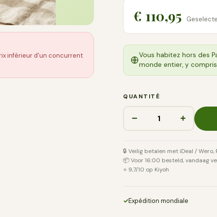
€ 110,95
Geselecte
?
Vous habitez hors des P
ix inférieur d'un concurrent
monde entier, y compris
QUANTITÉ
−
+
🔒 Veilig betalen met iDeal / Wero,
📦 Voor 16:00 besteld, vandaag v
⭐ 9,7/10 op Kiyoh
✓
Expédition mondiale