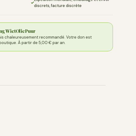
✓
discrets, facture discrète
ing WietOliePuur
mais chaleureusement recommandé. Votre don est
boutique. À partir de 5,00 € par an.