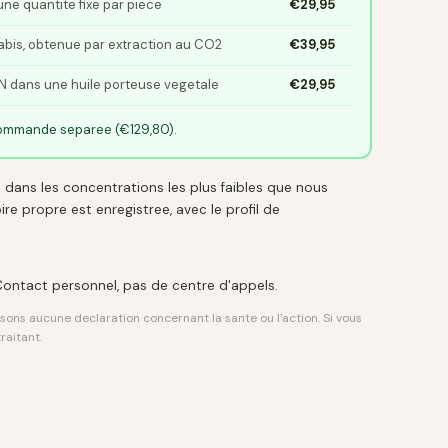
ne quantite fixe par piece
€29,95
abis, obtenue par extraction au CO2
€39,95
N dans une huile porteuse vegetale
€29,95
commande separee (€129,80).
 dans les concentrations les plus faibles que nous
e propre est enregistree, avec le profil de
Contact personnel, pas de centre d'appels.
ons aucune declaration concernant la sante ou l'action. Si vous
raitant.