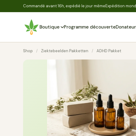
Commandé avant 16h, expédié le jour même
Expédition mondi
Boutique
Programme découverte
Donateur
Shop
/
Ziektebeelden Pakketten
/
ADHD Pakket