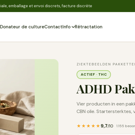
ale, emballage et envoi discrets, facture discrète
Donateur de culture
Contact
Info
Rétractation
Zoeken
ZIEKTEBEELDEN PAKKETTE
ACTIEF · THC
ADHD Pak
Vier producten in een pakk
CBN olie. Startersterktes, 
9,7
★★★★★
/10
1.155 beoo