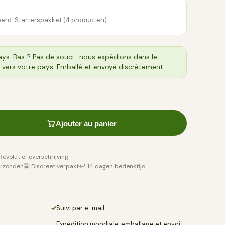
erd: Starterspakket (4 producten)
ays-Bas ? Pas de souci : nous expédions dans le
 vers votre pays. Emballé et envoyé discrètement.
Ajouter au panier
 Revolut of overschrijving
erzonden
🤫 Discreet verpakt
↩️ 14 dagen bedenktijd
✓
Suivi par e-mail
Expédition mondiale, emballage et envoi